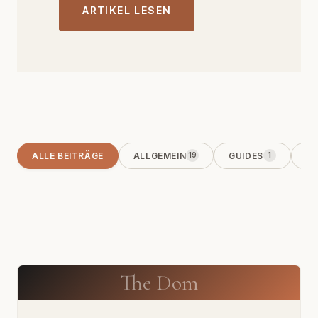
ARTIKEL LESEN
ALLE BEITRÄGE
ALLGEMEIN
GUIDES
KO
19
1
The Dom