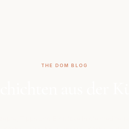
THE DOM BLOG
chichten aus der K
zepte, Tipps und Einblicke in die mediterr