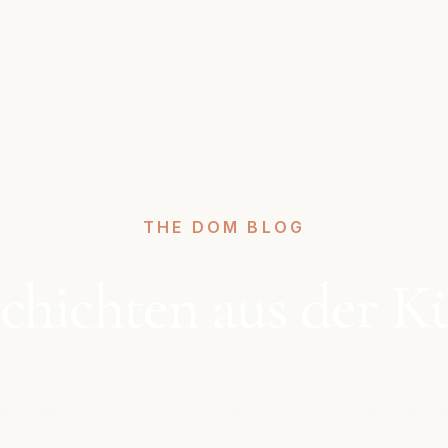
THE DOM BLOG
chichten aus der K
zepte, Tipps und Einblicke in die mediterr