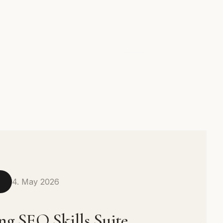
4. May 2026
N
ng SEO Skills Suite