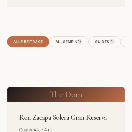
ALLE BEITRÄGE
ALLGEMEIN
GUIDES
KO
19
1
The Dom
Ron Zacapa Solera Gran Reserva
Guatemala · 4 cl