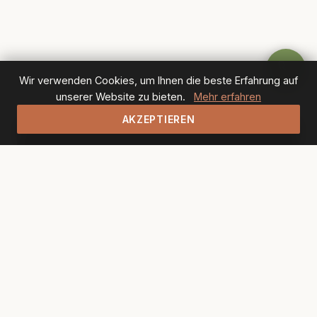
Wir verwenden Cookies, um Ihnen die beste Erfahrung auf
unserer Website zu bieten.
Mehr erfahren
AKZEPTIEREN
NEWSLETTER
Bleiben Sie auf dem
Laufenden
Erhalten Sie unsere neuesten
Rezepte, Event-Einladungen und
exklusive Angebote direkt in Ihr
Postfach.