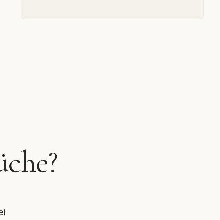
üche?
ei