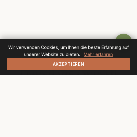
Wir verwenden Cookies, um Ihnen die beste Erfahrung auf
unserer Website zu bieten.
Mehr erfahren
AKZEPTIEREN
Haben Sie Appetit
bekommen?
Reservieren Sie jetzt Ihren Tisch und erleben Sie
unsere mediterrane Küche live.
SPEISEKARTE ANSEHEN