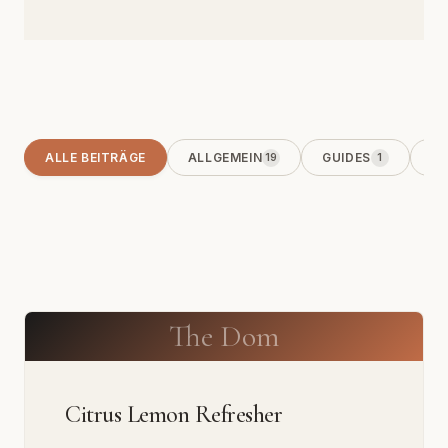
ALLE BEITRÄGE
ALLGEMEIN
GUIDES
KO
19
1
The Dom
Citrus Lemon Refresher