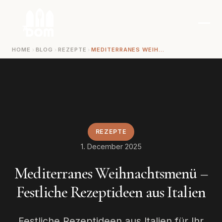
Zum Inhalt springen
HOME
BLOG
REZEPTE
MEDITERRANES WEIHNACHTSMENÜ – FESTLICHE REZEPTIDEEN AUS ITALIEN
REZEPTE
1. December 2025
Mediterranes Weihnachtsmenü –
Festliche Rezeptideen aus Italien
Festliche Rezeptideen aus Italien für Ihr