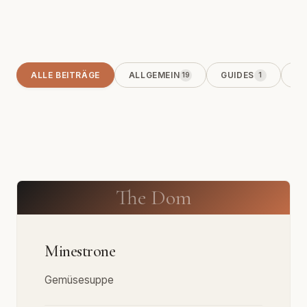
ALLE BEITRÄGE
ALLGEMEIN
GUIDES
KO
19
1
The Dom
Minestrone
Gemüsesuppe