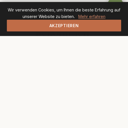
Wir verwenden Cookies, um Ihnen die beste Erfahrung auf
Haben Sie Appetit
unserer Website zu bieten.
Mehr erfahren
AKZEPTIEREN
bekommen?
Reservieren Sie jetzt Ihren Tisch und erleben Sie
unsere mediterrane Küche live.
SPEISEKARTE ANSEHEN
TISCH RESERVIEREN