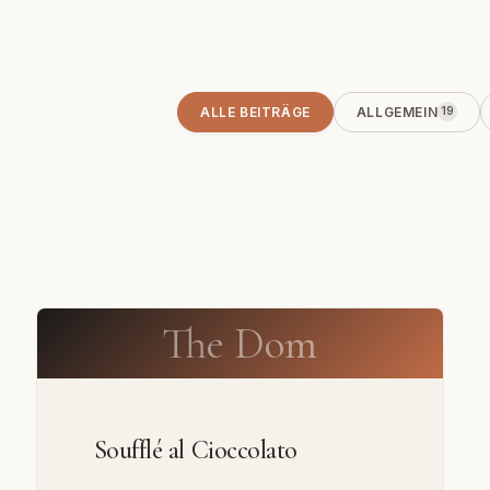
ALLE BEITRÄGE
ALLGEMEIN
19
The Dom
Soufflé al Cioccolato