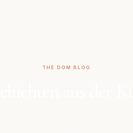
THE DOM BLOG
chichten aus der K
zepte, Tipps und Einblicke in die mediterr