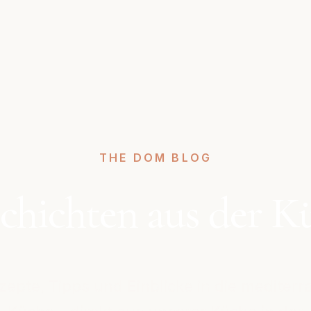
THE DOM BLOG
chichten aus der K
zepte, Tipps und Einblicke in die mediterr