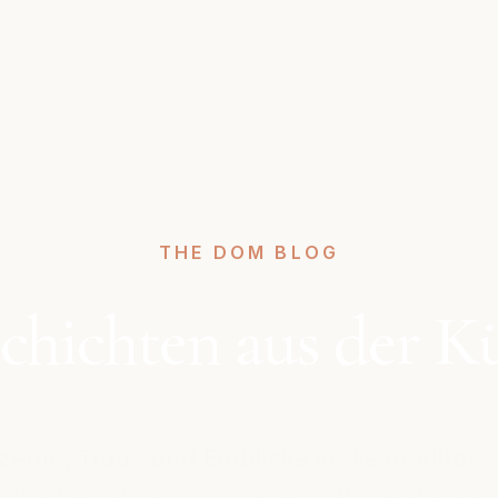
THE DOM BLOG
chichten aus der K
zepte, Tipps und Einblicke in die mediterr