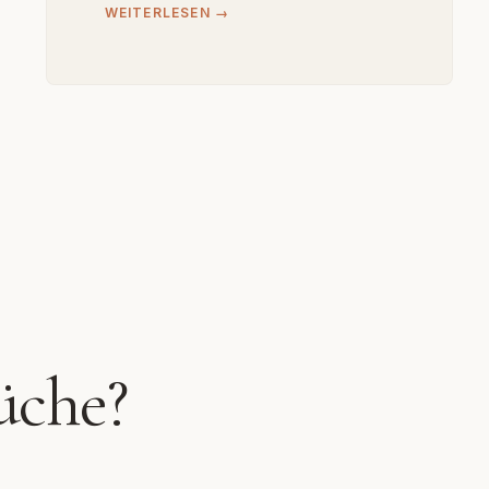
WEITERLESEN →
üche?