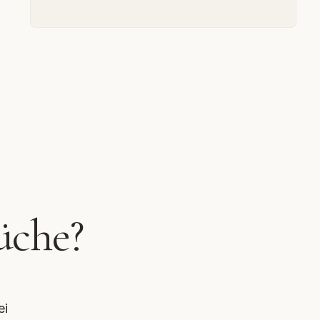
üche?
ei