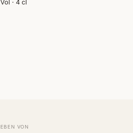
ol · 4 cl
IEBEN VON