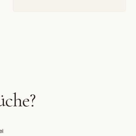
üche?
ei