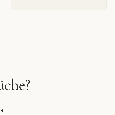
üche?
ei