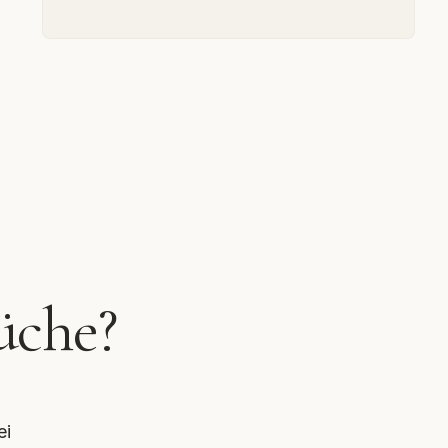
üche?
ei