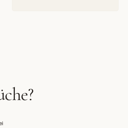
üche?
ei