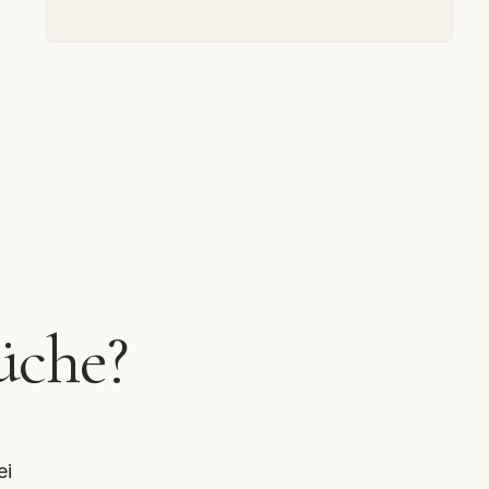
üche?
ei