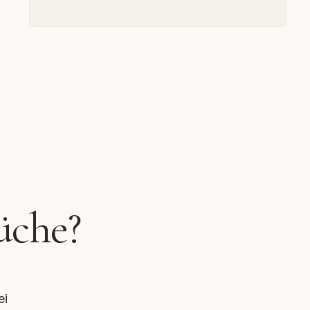
üche?
ei